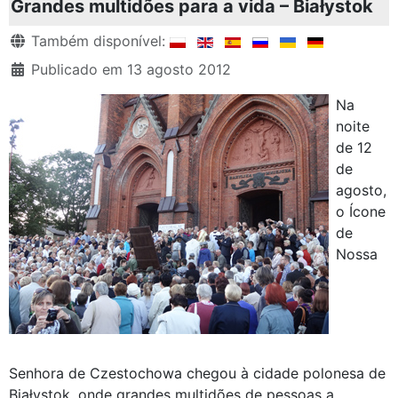
Grandes multidões para a vida – Białystok
Detalhes
Também disponível:
Publicado em 13 agosto 2012
Na
noite
de 12
de
agosto,
o Ícone
de
Nossa
Senhora de Czestochowa chegou à cidade polonesa de
Białystok, onde grandes multidões de pessoas a