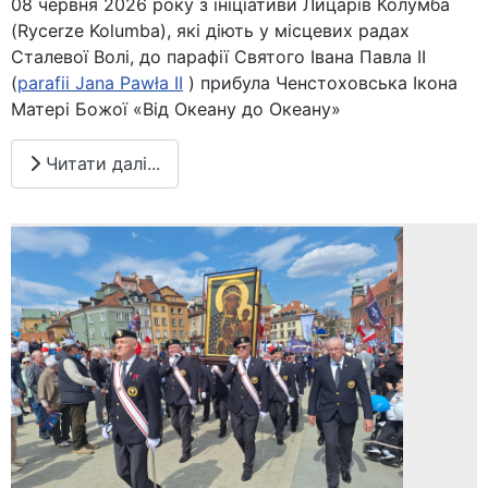
08 червня 2026 року з ініціативи Лицарів Колумба
(Rycerze Kolumba), які діють у місцевих радах
Сталевої Волі, до парафії Святого Івана Павла ІІ
(
parafii Jana Pawła II
) прибула Ченстоховська Ікона
Матері Божої «Від Океану до Океану»
Читати далі...