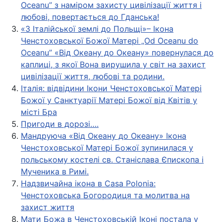
Oceanu” з наміром захисту цивілізації життя і
любові, повертається до Гданська!
«З Італійської землі до Польщі»– Ікона
Ченстоховської Божої Матері „Od Oceanu do
Oceanu” «Від Oкеану до Oкеану» повернулася до
каплиці, з якої Вона вирушила у світ на захист
цивілізації життя, любові та родини.
Італія: відвідини Ікони Ченстоховської Матері
Божої у Санктуарії Матері Божої від Квітів у
місті Бра
Пригоди в дорозі….
Мандруюча «Від Океану до Океану» Ікона
Ченстоховської Матері Божої зупинилася у
польському костелі св. Станіслава Єпископа і
Мученика в Римі.
Надзвичайна ікона в Casa Polonia:
Ченстоховська Богородиця та молитва на
захист життя
Мати Божа в Ченстоховській Іконі постала у