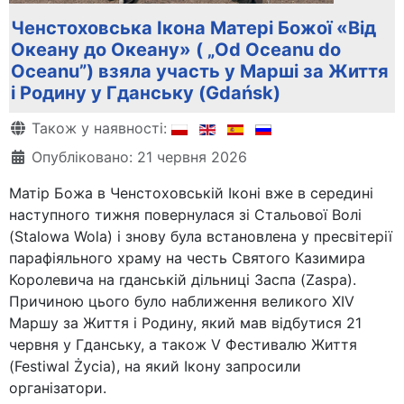
Ченстоховська Ікона Матері Божої «Від
Океану до Океану» ( „Od Oceanu do
Oceanu”) взяла участь у Марші за Життя
і Родину у Гданську (Gdańsk)
Деталі
Також у наявності:
Опубліковано: 21 червня 2026
Матір Божа в Ченстоховській Іконі вже в середині
наступного тижня повернулася зі Стальової Волі
(Stalowa Wola) і знову була встановлена у пресвітерії
парафіяльного храму на честь Святого Казимира
Королевича на гданській дільниці Заспа (Zaspa).
Причиною цього було наближення великого XIV
Маршу за Життя і Родину, який мав відбутися 21
червня у Гданську, а також V Фестивалю Життя
(Festiwal Życia), на який Ікону запросили
організатори.