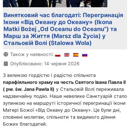
Винятковий час благодаті: Перегринація
Ікони «Від Океану до Океану» (Ikona
Matki Bożej „Od Oceanu do Oceanu”) та
Марш за Життя (Marsz dla Życia) у
Стальовій Волі (Stalowa Wola)
Деталі
Також у наявності:
Опубліковано: 14 червня 2026
З великою гордістю і радістю спільнота
парафіяльного храму на честь Святого Івана Павла ІІ
( pw. św. Jana Pawła II)
у Стальовій Волі переживала
надзвичайну подію. Наше невелике Санктуарій стало
зупинкою на маршруті історичної перегринації Ікони
Матері Божої «Від Океану до Океану». Це були дні,
сповнені молитви, спільноти та видимого діяння
Божих благодатей.