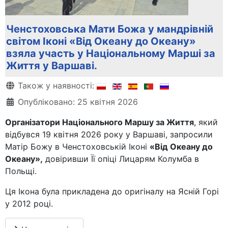
Ченстоховська Мати Божа у мандрівній
світом Іконі «Від Океану до Океану»
взяла участь у Національному Марші за
Життя у Варшаві.
Деталі
Також у наявності:
Опубліковано: 25 квітня 2026
Організатори Національного Маршу за Життя
, який
відбувся 19 квітня 2026 року у Варшаві, запросили
Матір Божу в Ченстоховській Іконі
«Від Океану до
Океану»,
довіривши Її опіці Лицарям Колумба в
Польщі.
Ця Ікона була прикладена до оригіналу на Ясній Горі
у 2012 році.