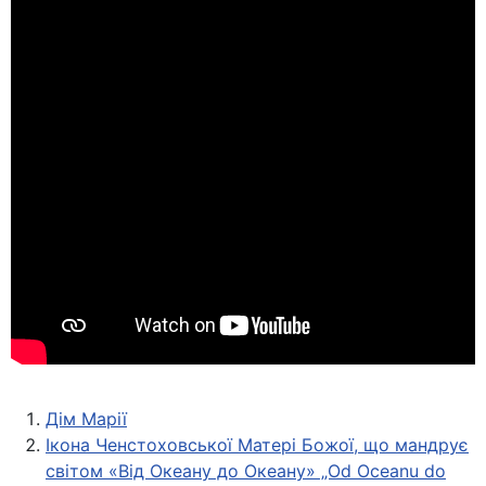
Дім Марії
Ікона Ченстоховської Матері Божої, що мандрує
світом «Від Океану до Океану» „Od Oceanu do