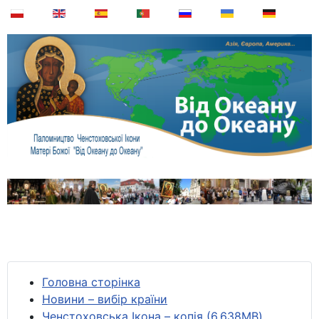
Головна сторінка
Новини – вибір країни
Ченстоховська Ікона – копія (6,638MB)