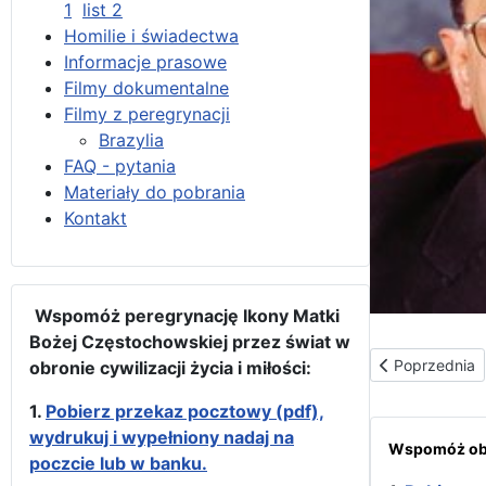
1
list 2
Homilie i świadectwa
Informacje prasowe
Filmy dokumentalne
Filmy z peregrynacji
Brazylia
FAQ - pytania
Materiały do pobrania
Kontakt
Wspomóż peregrynację Ikony Matki
Bożej Częstochowskiej przez świat w
Poprzednia str
Poprzednia
obronie cywilizacji życia i miłości:
1.
Pobierz przekaz pocztowy (pdf),
wydrukuj i wypełniony nadaj na
Wspomóż obr
poczcie lub w banku.