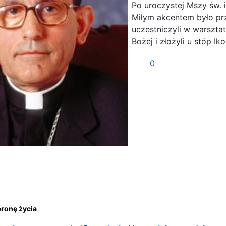
Po uroczystej Mszy św. 
Miłym akcentem było prz
uczestniczyli w warszta
Bożej i złożyli u stóp I
0
ona: Wśród Polaków w Parla
onę życia