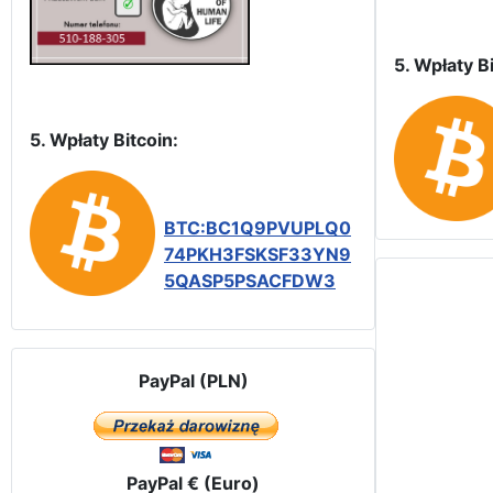
5. Wpłaty Bi
5. Wpłaty Bitcoin:
BTC:BC1Q9PVUPLQ0
74PKH3FSKSF33YN9
5QASP5PSACFDW3
PayPal (PLN)
PayPal € (Euro)