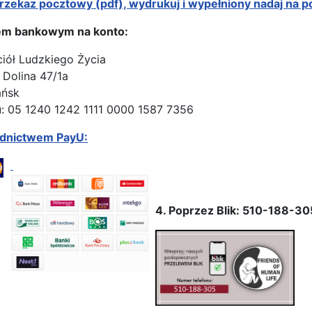
rzekaz pocztowy (pdf), wydrukuj i wypełniony nadaj na p
em bankowym na konto:
ciół Ludzkiego Życia
 Dolina 47/1a
ańsk
: 05 1240 1242 1111 0000 1587 7356
ednictwem PayU:
4. Poprzez Blik: 510-188-30