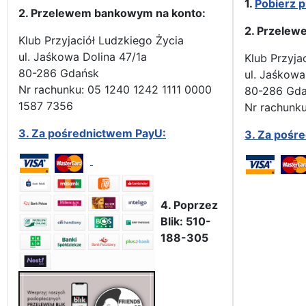
1.
Pobierz p
2. Przelewem bankowym na konto:
2. Przelew
Klub Przyjaciół Ludzkiego Życia
ul. Jaśkowa Dolina 47/1a
Klub Przyja
80-286 Gdańsk
ul. Jaśkowa
Nr rachunku: 05 1240 1242 1111 0000
80-286 Gd
1587 7356
Nr rachunku
3.
Za pośrednictwem PayU:
3.
Za pośr
4. Poprzez
Blik: 510-
188-305