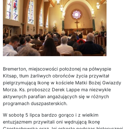
Bremerton, miejscowości położonej na półwyspie
Kitsap, tłum żarliwych obrońców życia przywitał
pielgrzymującą Ikonę w kościele Matki Bożej Gwiazdy
Morza. Ks. proboszcz Derek Lappe ma niezwykle
aktywnych parafian angażujących się w różnych
programach duszpasterskich.
W sobotę 5 lipca bardzo gorąco i z wielkim
entuzjazmem przywitali oni wędrującą Ikonę
Częstochowską oraz Jej eskortę podczas historycznej