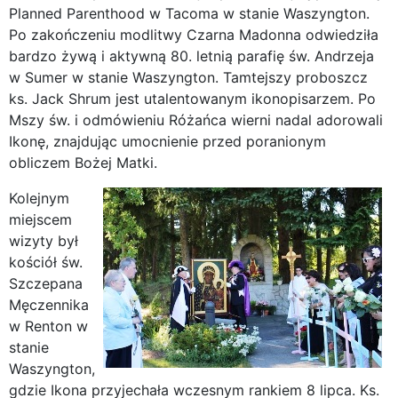
Planned Parenthood w Tacoma w stanie Waszyngton.
Po zakończeniu modlitwy Czarna Madonna odwiedziła
bardzo żywą i aktywną 80. letnią parafię św. Andrzeja
w Sumer w stanie Waszyngton. Tamtejszy proboszcz
ks. Jack Shrum jest utalentowanym ikonopisarzem. Po
Mszy św. i odmówieniu Różańca wierni nadal adorowali
Ikonę, znajdując umocnienie przed poranionym
obliczem Bożej Matki.
Kolejnym
miejscem
wizyty był
kościół św.
Szczepana
Męczennika
w Renton w
stanie
Waszyngton,
gdzie Ikona przyjechała wczesnym rankiem 8 lipca. Ks.