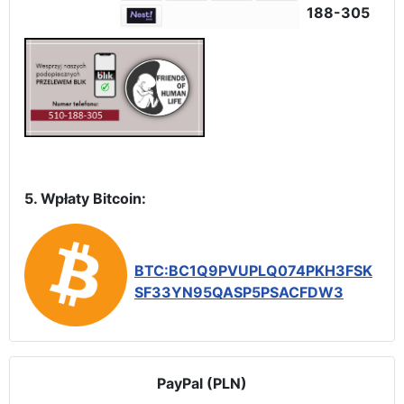
188-305
5. Wpłaty Bitcoin:
BTC:BC1Q9PVUPLQ074PKH3FSK
SF33YN95QASP5PSACFDW3
PayPal (PLN)