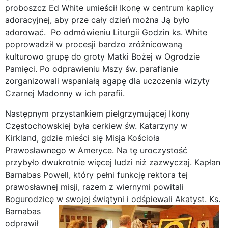
proboszcz Ed White umieścił Ikonę w centrum kaplicy
adoracyjnej, aby prze cały dzień można Ją było
adorować. Po odmówieniu Liturgii Godzin ks. White
poprowadził w procesji bardzo zróżnicowaną
kulturowo grupę do groty Matki Bożej w Ogrodzie
Pamięci. Po odprawieniu Mszy św. parafianie
zorganizowali wspaniałą agapę dla uczczenia wizyty
Czarnej Madonny w ich parafii.
Następnym przystankiem pielgrzymującej Ikony
Częstochowskiej była cerkiew św. Katarzyny w
Kirkland, gdzie mieści się Misja Kościoła
Prawosławnego w Ameryce. Na tę uroczystość
przybyło dwukrotnie więcej ludzi niż zazwyczaj. Kapłan
Barnabas Powell, który pełni funkcję rektora tej
prawosławnej misji, razem z wiernymi powitali
Bogurodzicę w swojej świątyni i odśpiewali Akatyst.
Ks.
Barnabas
odprawił