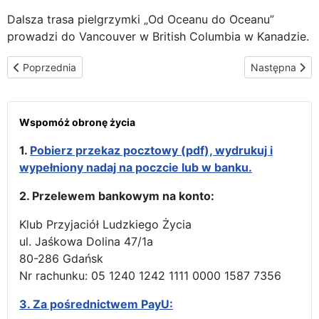
Dalsza trasa pielgrzymki „Od Oceanu do Oceanu”
prowadzi do Vancouver w British Columbia w Kanadzie.
Poprzednia strona: Znowu w Kanadzie – wizyta w Vancouver
Następna stro
Poprzednia
Następna
Wspomóż obronę życia
1.
Pobierz przekaz pocztowy (pdf), wydrukuj i
wypełniony nadaj na poczcie lub w banku.
2. Przelewem bankowym na konto:
Klub Przyjaciół Ludzkiego Życia
ul. Jaśkowa Dolina 47/1a
80-286 Gdańsk
Nr rachunku: 05 1240 1242 1111 0000 1587 7356
3.
Za pośrednictwem PayU: