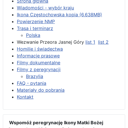
Strona główna
Wiadomości - wybór kraju
Ikona Częstochowska kopia (6,638MB)
Powierzenie NMP
Trasa i terminarz
Polska
Wezwanie Przeora Jasnej Góry
list 1
list 2
Homilie i świadectwa
Informacje prasowe
Filmy dokumentalne
Filmy z peregrynacji
Brazylia
FAQ - pytania
Materiały do pobrania
Kontakt
Wspomóż peregrynację Ikony Matki Bożej