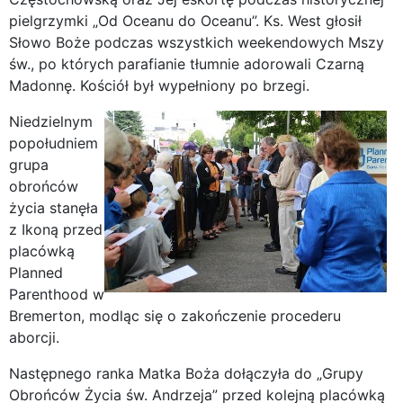
pielgrzymki „Od Oceanu do Oceanu”. Ks. West głosił
Słowo Boże podczas wszystkich weekendowych Mszy
św., po których parafianie tłumnie adorowali Czarną
Madonnę. Kościół był wypełniony po brzegi.
Niedzielnym
popołudniem
grupa
obrońców
życia stanęła
z Ikoną przed
placówką
Planned
Parenthood w
Bremerton, modląc się o zakończenie procederu
aborcji.
Następnego ranka Matka Boża dołączyła do „Grupy
Obrońców Życia św. Andrzeja” przed kolejną placówką