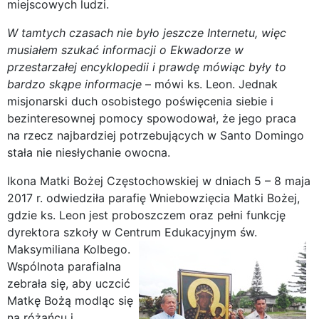
miejscowych ludzi.
W tamtych czasach nie było jeszcze Internetu, więc
musiałem szukać informacji o Ekwadorze w
przestarzałej encyklopedii i prawdę mówiąc były to
bardzo skąpe informacje
– mówi ks. Leon. Jednak
misjonarski duch osobistego poświęcenia siebie i
bezinteresownej pomocy spowodował, że jego praca
na rzecz najbardziej potrzebujących w Santo Domingo
stała nie niesłychanie owocna.
Ikona Matki Bożej Częstochowskiej w dniach 5 – 8 maja
2017 r. odwiedziła parafię Wniebowzięcia Matki Bożej,
gdzie ks. Leon jest proboszczem oraz pełni funkcję
dyrektora szkoły w Centrum Edukacyjnym św.
Maksymiliana Kolbego.
Wspólnota parafialna
zebrała się, aby uczcić
Matkę Bożą modląc się
na różańcu i