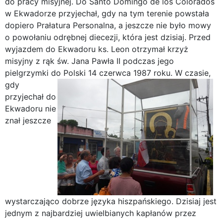
do pracy misyjnej. Do Santo Domingo de los Colorados
w Ekwadorze przyjechał, gdy na tym terenie powstała
dopiero Prałatura Personalna, a jeszcze nie było mowy
o powołaniu odrębnej diecezji, która jest dzisiaj. Przed
wyjazdem do Ekwadoru ks. Leon otrzymał krzyż
misyjny z rąk św. Jana Pawła II podczas jego
pielgrzymki do Polski 14 czerwca 1987 roku.
W czasie,
gdy
przyjechał do
Ekwadoru nie
znał jeszcze
wystarczająco dobrze języka hiszpańskiego. Dzisiaj jest
jednym z najbardziej uwielbianych kapłanów przez