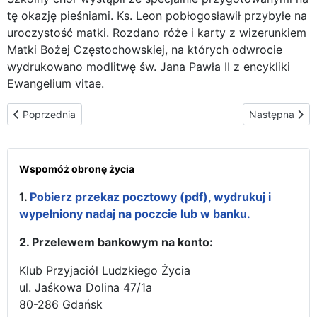
tę okazję pieśniami. Ks. Leon pobłogosławił przybyłe na
uroczystość matki. Rozdano róże i karty z wizerunkiem
Matki Bożej Częstochowskiej, na których odwrocie
wydrukowano modlitwę św. Jana Pawła II z encykliki
Ewangelium vitae.
Poprzednia strona: Maryja wędruje przez wiejskie parafie Diece
Następna stro
Poprzednia
Następna
Wspomóż obronę życia
1.
Pobierz przekaz pocztowy (pdf), wydrukuj i
wypełniony nadaj na poczcie lub w banku.
2. Przelewem bankowym na konto:
Klub Przyjaciół Ludzkiego Życia
ul. Jaśkowa Dolina 47/1a
80-286 Gdańsk