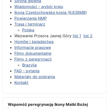
Strona główna
Wiadomości - wybór kraju
Ikona Częstochowska kopia (6,638MB)
Powierzenie NMP
Trasa i terminarz
Polska
Wezwanie Przeora Jasnej Góry
list 1
list 2
Homilie i świadectwa
Informacje prasowe
Filmy dokumentalne
Filmy z peregrynacji
Brazylia
FAQ - pytania
Materiały do pobrania
Kontakt
Wspomóż peregrynację Ikony Matki Bożej