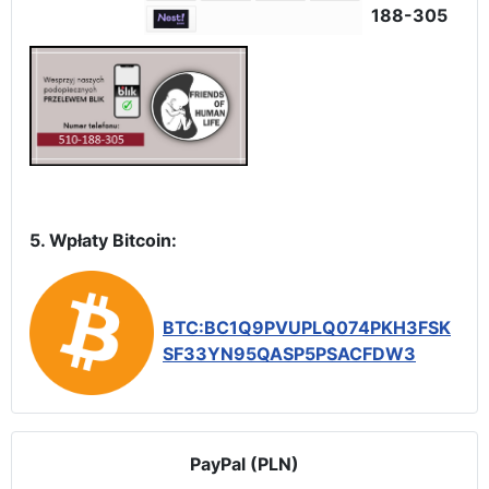
188-305
5. Wpłaty Bitcoin:
BTC:BC1Q9PVUPLQ074PKH3FSK
SF33YN95QASP5PSACFDW3
PayPal (PLN)