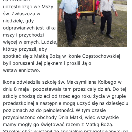
uczestnicząc we Mszy
św. Zwłaszcza w
niedzielę, gdy
odprawianych jest kilka
mszy i przychodzi
więcej wiernych. Ludzie,
którzy przyszli, aby
spotkać się z Matką Bożą w Ikonie Częstochowskiej
byli poruszeni Jej pięknem i prosili Ją o
wstawiennictwo.
Ikona odwiedziła szkolę św. Maksymiliana Kolbego w
dniu 8 maja i pozostawała tam przez cały dzień. Do tej
szkoły chodzą dzieci od trzeciego roku życia w grupie
przedszkolnej a następnie mogą uczyć się na dziesięciu
poziomach aż do pełnoletności. W tym czasie
przyspieszono obchody Dnia Matki, więc wszystkie
mamy mogły go świętować razem z Matką Bożą.
Szkolny chór wystąpił ze specjalnie przygotowanymi na