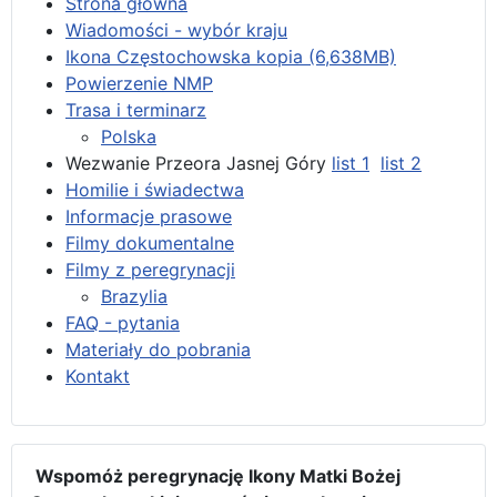
Strona główna
Wiadomości - wybór kraju
Ikona Częstochowska kopia (6,638MB)
Powierzenie NMP
Trasa i terminarz
Polska
Wezwanie Przeora Jasnej Góry
list 1
list 2
Homilie i świadectwa
Informacje prasowe
Filmy dokumentalne
Filmy z peregrynacji
Brazylia
FAQ - pytania
Materiały do pobrania
Kontakt
Wspomóż peregrynację Ikony Matki Bożej