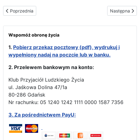
Poprzednia strona: Brazylia
Następna stron
Poprzednia
Następna
Wspomóż obronę życia
1.
Pobierz przekaz pocztowy (pdf), wydrukuj i
wypełniony nadaj na poczcie lub w banku.
2. Przelewem bankowym na konto:
Klub Przyjaciół Ludzkiego Życia
ul. Jaśkowa Dolina 47/1a
80-286 Gdańsk
Nr rachunku: 05 1240 1242 1111 0000 1587 7356
3.
Za pośrednictwem PayU: