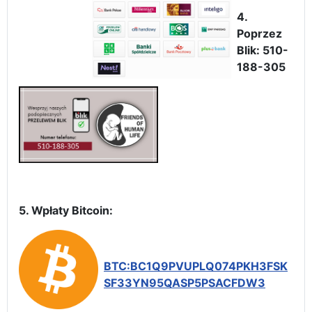
4.
Poprzez
Blik: 510-
188-305
5. Wpłaty Bitcoin:
BTC:BC1Q9PVUPLQ074PKH3FSK
SF33YN95QASP5PSACFDW3