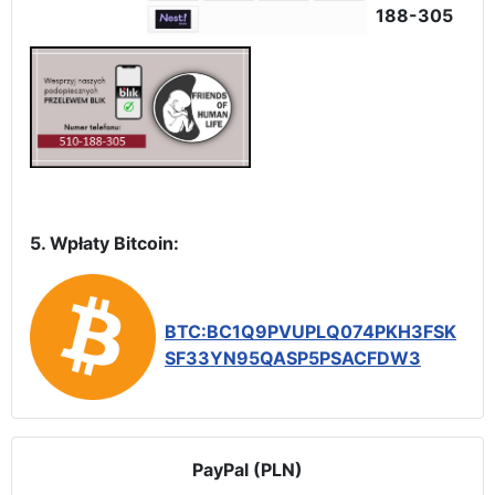
188-305
5. Wpłaty Bitcoin:
BTC:BC1Q9PVUPLQ074PKH3FSK
SF33YN95QASP5PSACFDW3
PayPal (PLN)