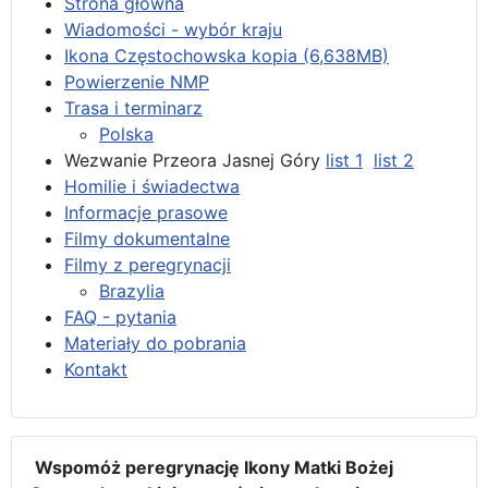
Strona główna
Wiadomości - wybór kraju
Ikona Częstochowska kopia (6,638MB)
Powierzenie NMP
Trasa i terminarz
Polska
Wezwanie Przeora Jasnej Góry
list 1
list 2
Homilie i świadectwa
Informacje prasowe
Filmy dokumentalne
Filmy z peregrynacji
Brazylia
FAQ - pytania
Materiały do pobrania
Kontakt
Wspomóż peregrynację Ikony Matki Bożej