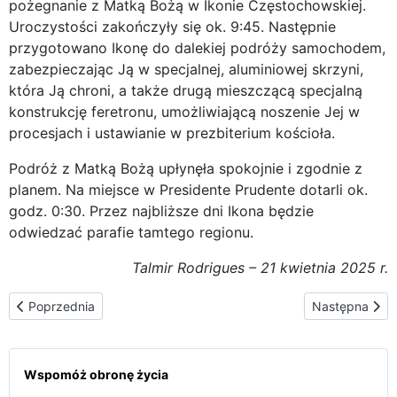
pożegnanie z Matką Bożą w Ikonie Częstochowskiej.
Uroczystości zakończyły się ok. 9:45. Następnie
przygotowano Ikonę do dalekiej podróży samochodem,
zabezpieczając Ją w specjalnej, aluminiowej skrzyni,
która Ją chroni, a także drugą mieszczącą specjalną
konstrukcję feretronu, umożliwiającą noszenie Jej w
procesjach i ustawianie w prezbiterium kościoła.
Podróż z Matką Bożą upłynęła spokojnie i zgodnie z
planem. Na miejsce w Presidente Prudente dotarli ok.
godz. 0:30. Przez najbliższe dni Ikona będzie
odwiedzać parafie tamtego regionu.
Talmir Rodrigues – 21 kwietnia 2025 r.
Poprzednia strona: Wizyta Czarnej Madonny w kaplicy Stowarzy
Następna stron
Poprzednia
Następna
Wspomóż obronę życia