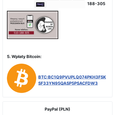
188-305
5. Wpłaty Bitcoin:
BTC:BC1Q9PVUPLQ074PKH3FSK
SF33YN95QASP5PSACFDW3
PayPal (PLN)