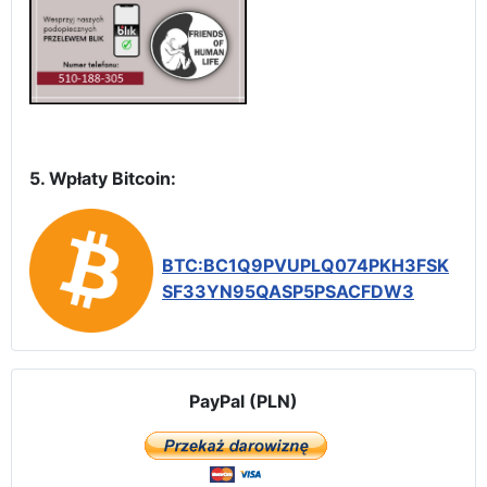
5. Wpłaty Bitcoin:
BTC:BC1Q9PVUPLQ074PKH3FSK
SF33YN95QASP5PSACFDW3
PayPal (PLN)