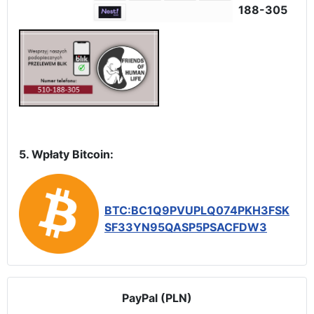
188-305
5. Wpłaty Bitcoin:
BTC:BC1Q9PVUPLQ074PKH3FSK
SF33YN95QASP5PSACFDW3
PayPal (PLN)