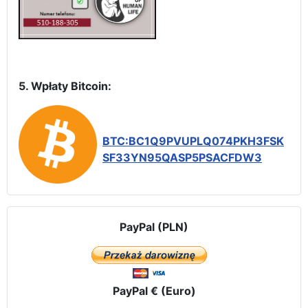
5. Wpłaty Bitcoin:
BTC:BC1Q9PVUPLQ074PKH3FSK
SF33YN95QASP5PSACFDW3
PayPal (PLN)
PayPal € (Euro)