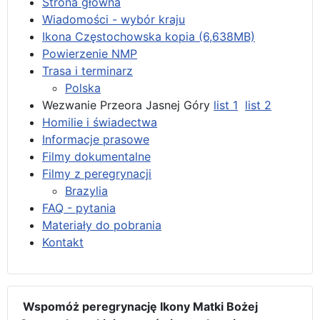
Strona główna
Wiadomości - wybór kraju
Ikona Częstochowska kopia (6,638MB)
Powierzenie NMP
Trasa i terminarz
Polska
Wezwanie Przeora Jasnej Góry
list 1
list 2
Homilie i świadectwa
Informacje prasowe
Filmy dokumentalne
Filmy z peregrynacji
Brazylia
FAQ - pytania
Materiały do pobrania
Kontakt
Wspomóż peregrynację Ikony Matki Bożej