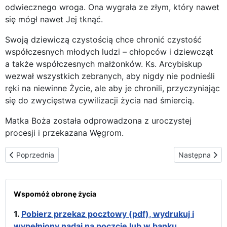
odwiecznego wroga. Ona wygrała ze złym, który nawet
się mógł nawet Jej tknąć.
Swoją dziewiczą czystością chce chronić czystość
współczesnych młodych ludzi – chłopców i dziewcząt
a także współczesnych małżonków. Ks. Arcybiskup
wezwał wszystkich zebranych, aby nigdy nie podnieśli
ręki na niewinne Życie, ale aby je chronili, przyczyniając
się do zwycięstwa cywilizacji życia nad śmiercią.
Matka Boża została odprowadzona z uroczystej
procesji i przekazana Węgrom.
Poprzednia strona: Urodziny już u Węgrów
Następna stro
Poprzednia
Następna
Wspomóż obronę życia
1.
Pobierz przekaz pocztowy (pdf), wydrukuj i
wypełniony nadaj na poczcie lub w banku.