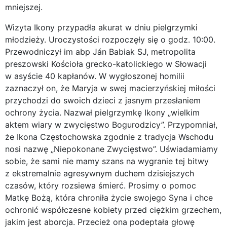
mniejszej.
Wizyta Ikony przypadła akurat w dniu pielgrzymki
młodzieży. Uroczystości rozpoczęły się o godz. 10:00.
Przewodniczył im abp Ján Babiak SJ, metropolita
preszowski Kościoła grecko-katolickiego w Słowacji
w asyście 40 kapłanów. W wygłoszonej homilii
zaznaczył on, że Maryja w swej macierzyńskiej miłości
przychodzi do swoich dzieci z jasnym przesłaniem
ochrony życia. Nazwał pielgrzymkę Ikony „wielkim
aktem wiary w zwycięstwo Bogurodzicy”. Przypomniał,
że Ikona Częstochowska zgodnie z tradycja Wschodu
nosi nazwę „Niepokonane Zwycięstwo”. Uświadamiamy
sobie, że sami nie mamy szans na wygranie tej bitwy
z ekstremalnie agresywnym duchem dzisiejszych
czasów, który rozsiewa śmierć. Prosimy o pomoc
Matkę Bożą, która chroniła życie swojego Syna i chce
ochronić współczesne kobiety przed ciężkim grzechem,
jakim jest aborcja. Przecież ona podeptała głowę