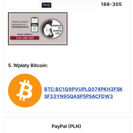
188-305
5. Wpłaty Bitcoin:
BTC:BC1Q9PVUPLQ074PKH3FSK
SF33YN95QASP5PSACFDW3
PayPal (PLN)