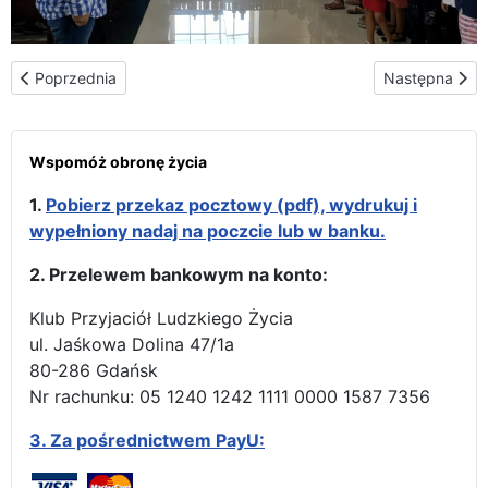
Poprzednia strona: Dzisiaj przed Zgromadzeniem Narodowym w st
Następna stron
Poprzednia
Następna
Wspomóż obronę życia
1.
Pobierz przekaz pocztowy (pdf), wydrukuj i
wypełniony nadaj na poczcie lub w banku.
2. Przelewem bankowym na konto:
Klub Przyjaciół Ludzkiego Życia
ul. Jaśkowa Dolina 47/1a
80-286 Gdańsk
Nr rachunku: 05 1240 1242 1111 0000 1587 7356
3.
Za pośrednictwem PayU: