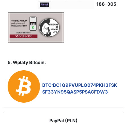
188-305
5. Wpłaty Bitcoin:
BTC:BC1Q9PVUPLQ074PKH3FSK
SF33YN95QASP5PSACFDW3
PayPal (PLN)