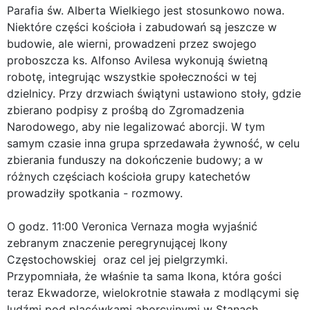
Parafia św. Alberta Wielkiego jest stosunkowo nowa.
Niektóre części kościoła i zabudowań są jeszcze w
budowie, ale wierni, prowadzeni przez swojego
proboszcza ks. Alfonso Avilesa wykonują świetną
robotę, integrując wszystkie społeczności w tej
dzielnicy. Przy drzwiach świątyni ustawiono stoły, gdzie
zbierano podpisy z prośbą do Zgromadzenia
Narodowego, aby nie legalizować aborcji. W tym
samym czasie inna grupa sprzedawała żywność, w celu
zbierania funduszy na dokończenie budowy; a w
różnych częściach kościoła grupy katechetów
prowadziły spotkania - rozmowy.
O godz. 11:00 Veronica Vernaza mogła wyjaśnić
zebranym znaczenie peregrynującej Ikony
Częstochowskiej oraz cel jej pielgrzymki.
Przypomniała, że właśnie ta sama Ikona, która gości
teraz Ekwadorze, wielokrotnie stawała z modlącymi się
ludźmi pod placówkami aborcyjnymi w Stanach