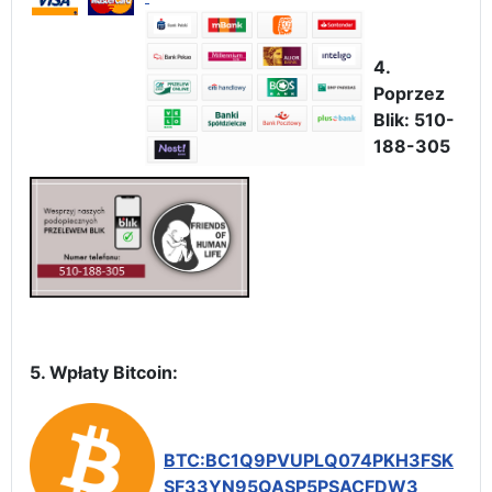
4.
Poprzez
Blik: 510-
188-305
5. Wpłaty Bitcoin:
BTC:BC1Q9PVUPLQ074PKH3FSK
SF33YN95QASP5PSACFDW3