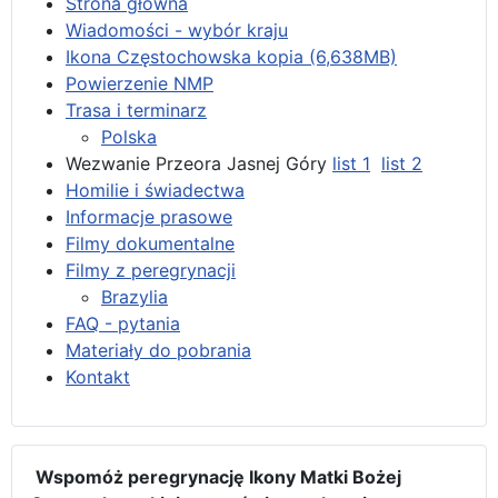
Strona główna
Wiadomości - wybór kraju
Ikona Częstochowska kopia (6,638MB)
Powierzenie NMP
Trasa i terminarz
Polska
Wezwanie Przeora Jasnej Góry
list 1
list 2
Homilie i świadectwa
Informacje prasowe
Filmy dokumentalne
Filmy z peregrynacji
Brazylia
FAQ - pytania
Materiały do pobrania
Kontakt
Wspomóż peregrynację Ikony Matki Bożej