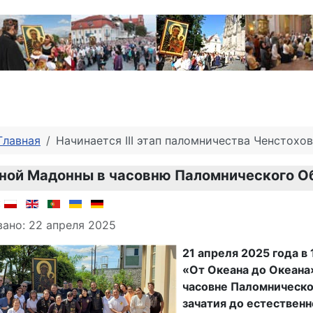
Главная
Начинается III этап паломничества Ченстохо
ной Мадонны в часовню Паломнического О
о материале
:
ано: 22 апреля 2025
21 апреля 2025 года 
«От Океана до Океана
часовне Паломническо
зачатия до естественн