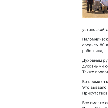
установкой ф
Паломническо
среднем 80 л
работника, п
Духовным рук
духовными со
Также провод
Во время от
Это вызвало 
Присутствов
Все вместе с