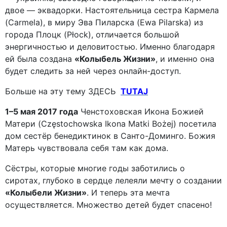
двое — эквадорки. Настоятельница сестра Кармела
(Carmela), в миру Эва Пиларска (Ewa Pilarska) из
города Плоцк (Płock), отличается большой
энергичностью и деловитостью. Именно благодаря
ей была создана
«Колыбель Жизни»
, и именно она
будет следить за ней через онлайн-доступ.
Больше на эту тему ЗДЕСЬ
TUTAJ
1–5 мая 2017 года
Ченстоховская Икона Божией
Матери (Częstochowska Ikona Matki Bożej) посетила
дом сестёр бенедиктинок в Санто-Доминго. Божия
Матерь чувствовала себя там как дома.
Сёстры, которые многие годы заботились о
сиротах, глубоко в сердце лелеяли мечту о создании
«Колыбели Жизни»
. И теперь эта мечта
осуществляется. Множество детей будет спасено!