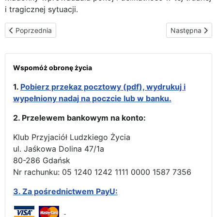
i tragicznej sytuacji.
Poprzednia strona: W parafii św. Stanisława Kostki w Michigan Cit
Następna stron
Poprzednia
Następna
Wspomóż obronę życia
1.
Pobierz przekaz pocztowy (pdf), wydrukuj i
wypełniony nadaj na poczcie lub w banku.
2. Przelewem bankowym na konto:
Klub Przyjaciół Ludzkiego Życia
ul. Jaśkowa Dolina 47/1a
80-286 Gdańsk
Nr rachunku: 05 1240 1242 1111 0000 1587 7356
3.
Za pośrednictwem PayU: