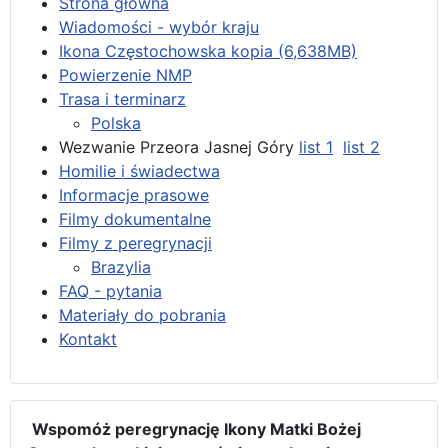
Strona główna
Wiadomości - wybór kraju
Ikona Częstochowska kopia (6,638MB)
Powierzenie NMP
Trasa i terminarz
Polska
Wezwanie Przeora Jasnej Góry
list 1
list 2
Homilie i świadectwa
Informacje prasowe
Filmy dokumentalne
Filmy z peregrynacji
Brazylia
FAQ - pytania
Materiały do pobrania
Kontakt
Wspomóż peregrynację Ikony Matki Bożej