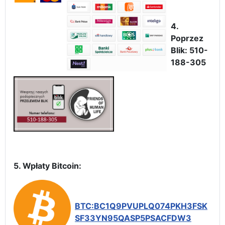
4.
Poprzez
Blik: 510-
188-305
5. Wpłaty Bitcoin:
BTC:BC1Q9PVUPLQ074PKH3FSK
SF33YN95QASP5PSACFDW3