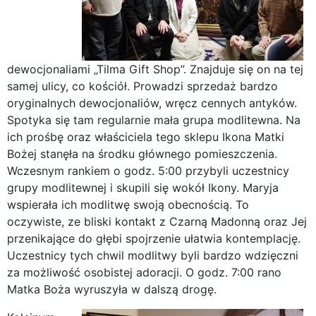
dewocjonaliami „Tilma Gift Shop”. Znajduje się on na tej
samej ulicy, co kościół. Prowadzi sprzedaż bardzo
oryginalnych dewocjonaliów, wręcz cennych antyków.
Spotyka się tam regularnie mała grupa modlitewna. Na
ich prośbę oraz właściciela tego sklepu Ikona Matki
Bożej stanęła na środku głównego pomieszczenia.
Wczesnym rankiem o godz. 5:00 przybyli uczestnicy
grupy modlitewnej i skupili się wokół Ikony. Maryja
wspierała ich modlitwę swoją obecnością. To
oczywiste, ze bliski kontakt z Czarną Madonną oraz Jej
przenikające do głębi spojrzenie ułatwia kontemplację.
Uczestnicy tych chwil modlitwy byli bardzo wdzięczni
za możliwość osobistej adoracji. O godz. 7:00 rano
Matka Boża wyruszyła w dalszą drogę.