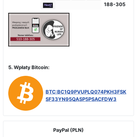
188-305
5. Wpłaty Bitcoin:
BTC:BC1Q9PVUPLQ074PKH3FSK
SF33YN95QASP5PSACFDW3
PayPal (PLN)