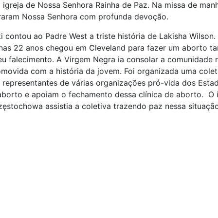
 igreja de Nossa Senhora Rainha de Paz. Na missa de man
raram Nossa Senhora com profunda devoção.
 contou ao Padre West a triste história de Lakisha Wilson.
nas 22 anos chegou em Cleveland para fazer um aborto ta
eu falecimento. A Virgem Negra ia consolar a comunidade n
movida com a história da jovem. Foi organizada uma colet
representantes de várias organizações pró-vida dos Esta
aborto
e apoiam o fechamento dessa clínica de aborto. O 
ęstochowa assistia a coletiva trazendo paz nessa situação
r: Na comunidade de São Stanislaus Kostka na cidade de Michigan, n