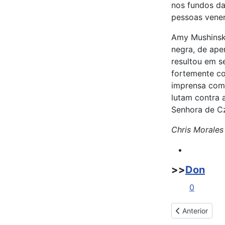
nos fundos da
pessoas vene
Amy Mushinski
negra, de ape
resultou em s
fortemente co
imprensa com 
lutam contra 
Senhora de Cz
Chris Morales
>>
Don
0
Artigo anterio
Anterior