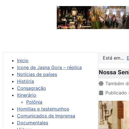
Está em...
Inicio
Icone de Jasna Gora – réplica
Nossa Senh
Notícias de países
História
Detalhes
Também di
Consagração
Publicado 
Itinerário
Polônia
Homilias e testemunhos
Comunicados de Imprensa
Documentales