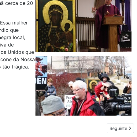
hã cerca de 20
 Essa mulher
rdio que
egra local,
iva de
dos Unidos que
ícone da Nossa
 tão trágica.
o estado de Indiana.
Artigo seguin
Seguinte