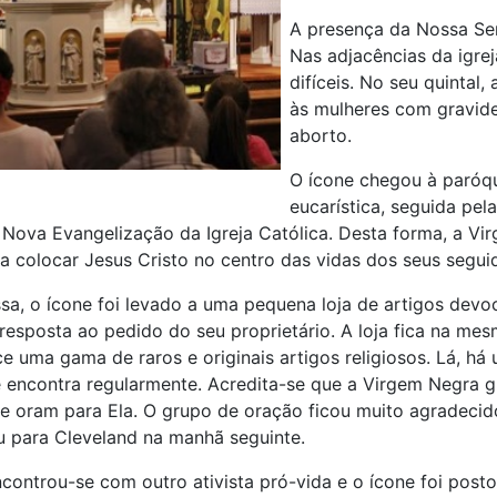
A presença da Nossa Sen
Nas adjacências da igre
difíceis. No seu quintal
às mulheres com gravide
aborto.
O ícone chegou à paróqu
eucarística, seguida pel
 Nova Evangelização da Igreja Católica.
Desta forma, a Vi
a colocar Jesus Cristo no centro das vidas dos seus segui
sa, o ícone foi levado a uma pequena loja de artigos devo
 resposta ao pedido do seu proprietário. A loja fica na me
ce uma gama de raros e originais artigos religiosos. Lá, h
 encontra regularmente. Acredita-se que a Virgem Negra g
e oram para Ela. O grupo de oração ficou muito agradeci
u para Cleveland na manhã seguinte.
controu-se com outro ativista pró-vida e o ícone foi post