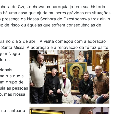
hora de Częstochowa na paróquia já tem sua história.
ja há uma casa que ajuda mulheres grávidas em situações
, a presença da Nossa Senhora de Częstochowa traz alívio
z de risco ou àquelas que sofrem consequências de
ia no dia 2 de abril. A visita começou com a adoração
a Santa Missa. A adoração e a renovação da fé faz parte
rgem Negra
dores.
cionais
sma rua que a
á um grupo de
uia as pessoas
do, mas Nossa
o
no santuário