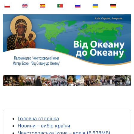
Головна сторінка
Новини – вибір країни
Ченстоховська Ікона – копія (6,638MB)