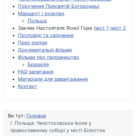
Поручення Пресвятій Богородиці
Маршрут і розклад
Польща
Заклик Настоятеля Ясної Гори
лист 1
лист 2
Проповіді та свідчення
Прес-релізи
Документальні фільми
Фільми про паломництво
Бразилія
FAQ-запитання
Матеріали для завантаження
Контакт
Ви тут:
Головна
Польща: Ченстоховська Ікона у
православному соборі у місті Білосток