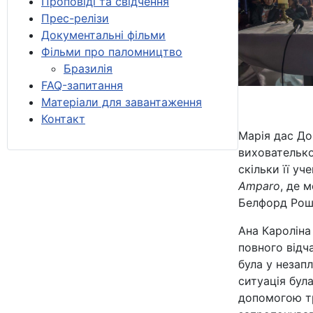
Проповіді та свідчення
Прес-релізи
Документальні фільми
Фільми про паломництво
Бразилія
FAQ-запитання
Матеріали для завантаження
Контакт
Марія дас Дор
вихователько
скільки її у
Amparo
, де 
Белфорд Рошу
Ана Кароліна 
повного відч
була у незапл
ситуація бул
допомогою тр