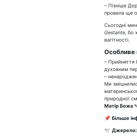
– Пізніше Дор
провела ще о
Сьогодні мин
Gestante
, бо
вагітності.
Особливе 
– Прийняття 
духовним пер
– ненароджен
Ми зміцнилис
материнськом
природної см
Матір Божа Ч
📌
Більше ін
🕊️
Джерело: