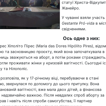
статуї Христа-Відкупит
Жанейро.
У чуванні взяли участ
Gestante Pró-vida
в міс
свідченнями.
Ось одне з них:
ес Хіполіто Пірес (Maria das Dores Hipólito Pires), відом
ю та засновницею проєкту, який вона започаткувала в 
чениць зважуються на аборт, а потім роками страждають
могли проживати жінки у кризовій вагітності. Сьогодні і
 та Нілополіс.
розповіла, як у 17-річному віці, перебуваючи в стані
аю, звернулася по допомогу до цього притулку. Вона
анованій вагітності, вже мала двох дітей, а фінансова
а надзвичайно важкою. Після невдалих спроб аборту за
ав і навіть після спроби самогубства, її партнер