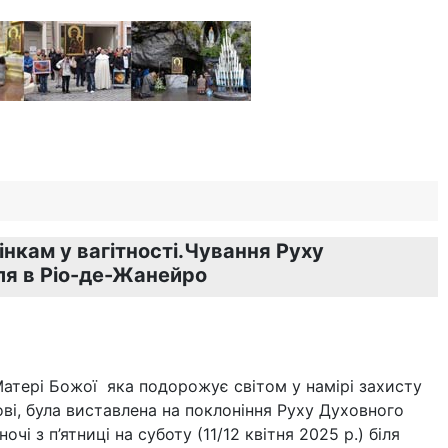
нкам у вагітності.Чування Руху
ля в Ріо-де-Жанейро
Матері Божої яка подорожує світом у намірі захисту
бові, була виставлена на поклоніння Руху Духовного
чі з п’ятниці на суботу (11/12 квітня 2025 р.) біля