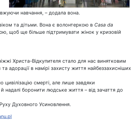
овжуючи навчання, – додала вона.
овіком та дітьми. Вона є волонтеркою в
Casa da
рою, щоб ще більше підтримувати жінок у кризовій
ніжжі Христа-Відкупителя стало для нас винятковим
та адорації в намірі захисту життя найбеззахисніших
 цивілізацію смерті, але лише завдяки
й надалі боронити людське життя – від зачаття до
Руху Духовного Усиновлення.
nu.pl