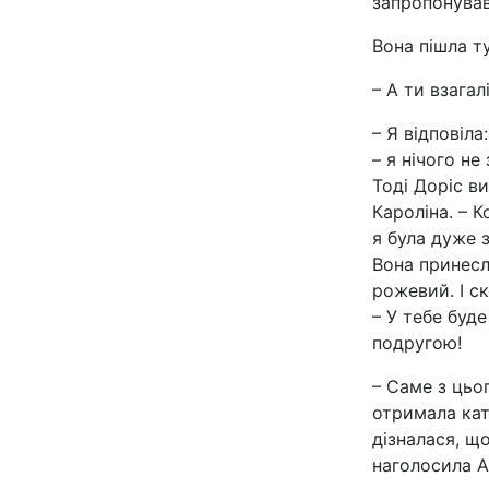
запропонував
Вона пішла т
– А ти взагал
– Я відповіла
– я нічого не
Тоді Доріс в
Кароліна. – 
я була дуже 
Вона принесл
рожевий. І ск
– У тебе буд
подругою!
– Саме з цьо
отримала ка
дізналася, щ
наголосила А