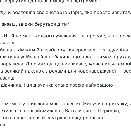
 звернутися до цього місця за підтримкою.
уди й розповіла свою історію Доріс, яка просто запитал
і знаєш, звідки беруться діти?
: «Ні! Я не маю жодного уявлення – ні про час, ні про се
 знаю!»
ийшла з кімнати й незабаром повернулась, – згадує Ана
Коли вона увійшла й я побачила, що вона тримає в руках
зворушена. До сьогодні це викликає у мене сильні емоці
а великий пакунок з речами для новонародженої — ве
азала:
е дівчинка, і ця дівчинка стане твоєю найкращою
го моменту почалося моє зцілення. Живучи в притулку, 
техизацію, познайомилася з Католицькою Церквою,
о таке навернення й внутрішнє оздоровлення, –
на.