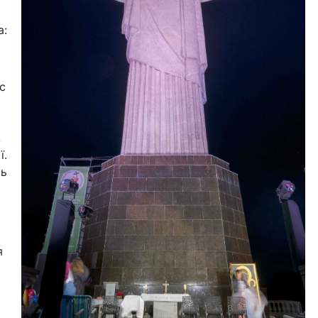
а:
кс
,
ї.
сь
я