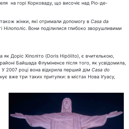
еля на горі Корковаду, що височіє над Ріо-де-
ь також жінки, які отримали допомогу в
Casa da
ті Нілополіс. Вони поділилися глибоко зворушливими
а як Доріс Хіполіто (Doris Hipólito), є вчителькою,
районі Байшада Флуміненсе після того, як усвідомила,
. У 2007 році вона відкрила перший дім
Casa do
снує вже три таких притулки: в містах Нова Іґуасу,