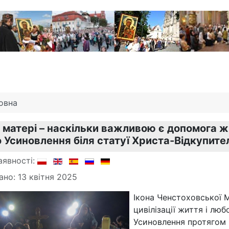
овна
 матері – наскільки важливою є допомога жі
 Усиновлення біля статуї Христа-Відкупите
аявності:
ано: 13 квітня 2025
Ікона Ченстоховської 
цивілізації життя і лю
Усиновлення протягом но