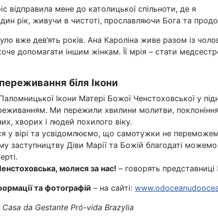
іс відправила мене до католицької спільноти, де я
дин рік, живучи в чистоті, прославляючи Бога та прод
уло вже дев’ять років. Ана Кароліна живе разом із чол
 хоче допомагати іншим жінкам. Її мрія – стати медсест
переживання біля Ікони
Паломницької Ікони Матері Божої Ченстоховської у під
еживанням. Ми пережили хвилини молитви, поклоніння 
их, хворих і людей похилого віку.
я у вірі та усвідомлюємо, що самотужки не переможемо
у заступництву Діви Марії та Божій благодаті можемо 
ерті.
енстоховська, молися за нас!
– говорять представниці 
формації та фотографій
– на сайті:
www.odoceanudoocea
Casa da Gestante Pró-vida Brazylia