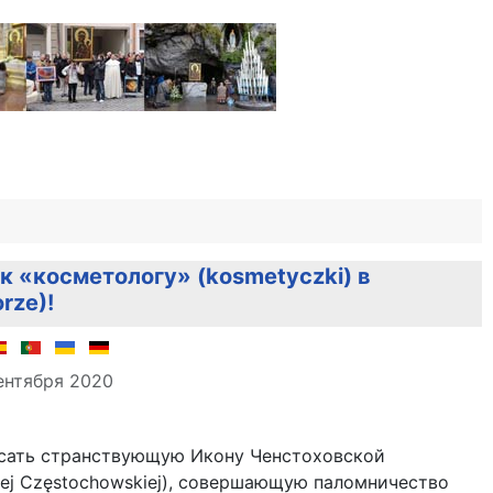
к «косметологу» (kosmetyczki) в
rze)!
але
ентября 2020
сать странствующую Икону Ченстоховской
ej Częstochowskiej), совершающую паломничество