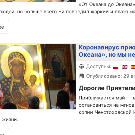
«От Океана до Океана»
людей, но больше всего Ей повредил жаркий и влажны
ее
Коронавирус прио
Океана», но мы н
Информация о матери
Доступны:
Опубликовано: 29 а
Дорогие Приятели
Приближается май — м
остановиться на мгнов
копии Ченстоховской 
 жизни.
ее