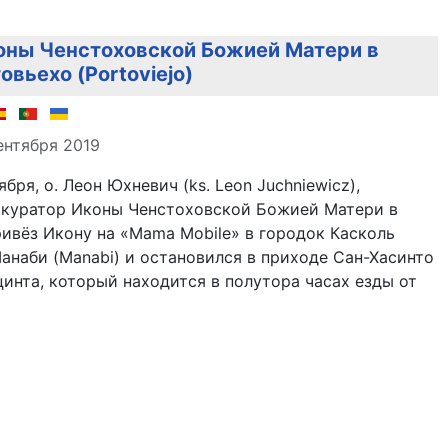
оны Ченстоховской Божией Матери в
вьехо (Portoviejo)
але
ентября 2019
ября, о. Леон Юхневич (ks. Leon Juchniewicz),
 куратор Иконы Ченстоховской Божией Матери в
ривёз Икону на «Mama Mobile» в городок Касколь
Манаби (Manabi) и остановился в приходе Сан-Хасинто
ацинта, который находится в полутора часах езды от