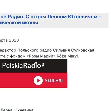
ое Радио. С отцом Леоном Юхневичем –
ической иконы
але
арта 2020
редактор Польского радио Сильвия Сулковская
те с фондом «Розы Марии» Róże Maryi.
 Леона Юхневича,