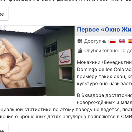
ее
Первое «Окно Жи
Информация о матери
Доступны:
Опубликовано: 10 д
Монахини (Бенедиктин
Domingo de los Colora
примеру таких окон, к
культуре оно называе
В Эквадоре достаточно
новорождённых и млад
циальной статистики по этому поводу не ведётся, поэ
щения о брошенных детях регулярно появляются в СМИ
ее