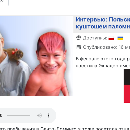
Интервью: Польск
куштошем паломн
Информация о матери
Доступны:
Опубликовано: 16 м
В феврале этого года 
посетила Эквадор вмес
го пребывания в Санто-Доминго я тоже посетила отца