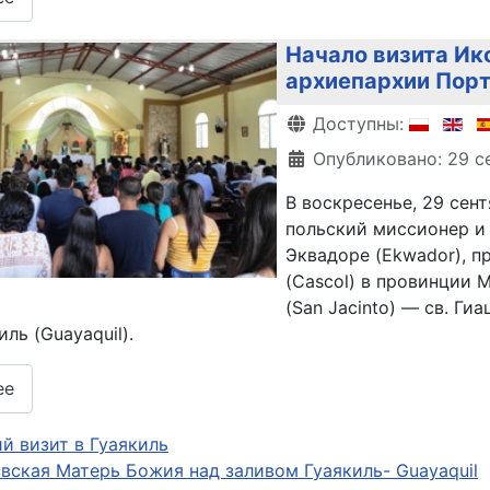
Начало визита Ик
архиепархии Порто
Информация о матери
Доступны:
Опубликовано: 29 с
В воскресенье, 29 сент
польский миссионер и
Эквадоре (Ekwador), п
(Cascol) в провинции 
(San Jacinto) — св. Ги
ль (Guayaquil).
ее
й визит в Гуаякиль
вская Матерь Божия над заливом Гуаякиль- Guayaquil