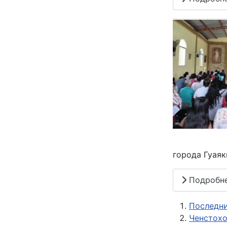
города Гуаяки
Подробн
Последни
Ченстохо