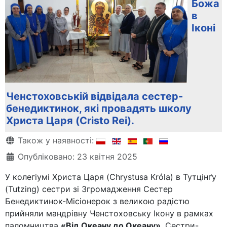
Божа
в
Іконі
Ченстоховській відвідала сестер-
бенедиктинок, які провадять школу
Христа Царя (Cristo Rei).
Деталі
Також у наявності:
Опубліковано: 23 квітня 2025
У колегіумі Христа Царя (Chrystusa Króla) в Тутцінґу
(Tutzing) сестри зі Згромадження Сестер
Бенедиктинок-Місіонерок з великою радістю
прийняли мандрівну Ченстоховську Ікону в рамках
паломництва
«Від Океану до Океану»
. Сестри-