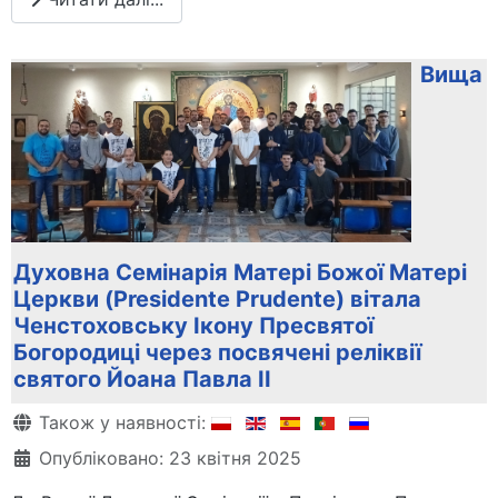
Вища
Духовна Семінарія Матері Божої Матері
Церкви (Presidente Prudente) вітала
Ченстоховську Ікону Пресвятої
Богородиці через посвячені реліквії
святого Йоана Павла ІІ
Деталі
Також у наявності:
Опубліковано: 23 квітня 2025