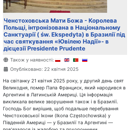
Ченстоховська Мати Божа - Королева
Польщі, інтронізована в Національному
Санктуарії ( św. Ekspedyta) в Бразилії під
час святкування «Ювілею Надії»- в
дієцезії Presidente Prudente
Деталі
Також у наявності:
Опубліковано: 22 квітня 2025
На світанку 21 квітня 2025 року, у другий день свят
Великодня, помер Папа Франциск, який народився в
Аргентині в Латинській Америці. Ця інформація
викликала велике зворушення також і в Бразилії.
Господь Бог вирішив, щоб подальше перебування
Ченстоховської Ікони (Ikona Częstochowska) у
Південній Америці — у Бразилії та Аргентині —
пов'язалося із жалобою та похоронними