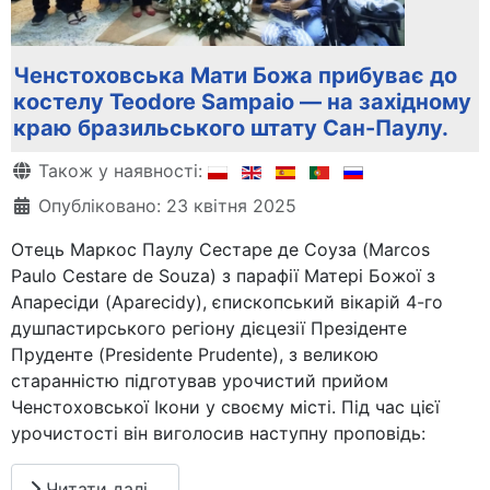
Ченстоховська Мати Божа прибуває до
костелу Teodore Sampaio — на західному
краю бразильського штату Сан-Паулу.
Деталі
Також у наявності:
Опубліковано: 23 квітня 2025
Отець Маркос Паулу Сестаре де Соуза (Marcos
Paulo Cestare de Souza) з парафії Матері Божої з
Апаресіди (Aparecidy), єпископський вікарій 4-го
душпастирського регіону дієцезії Презіденте
Пруденте (Presidente Prudente), з великою
старанністю підготував урочистий прийом
Ченстоховської Ікони у своєму місті. Під час цієї
урочистості він виголосив наступну проповідь:
Читати далі...