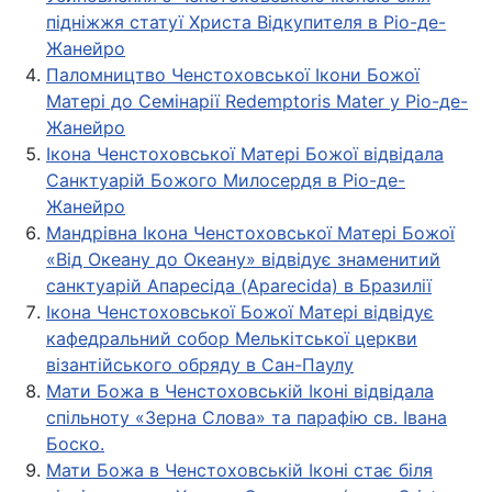
підніжжя статуї Христа Відкупителя в Ріо-де-
Жанейро
Паломництво Ченстоховської Ікони Божої
Матері до Семінарії Redemptoris Mater у Ріо-де-
Жанейро
Ікона Ченстоховської Матері Божої відвідала
Санктуарій Божого Милосердя в Ріо-де-
Жанейро
Мандрівна Ікона Ченстоховської Матері Божої
«Від Океану до Океану» відвідує знаменитий
санктуарій Апаресіда (Aparecida) в Бразилії
Ікона Ченстоховської Божої Матері відвідує
кафедральний собор Мелькітської церкви
візантійського обряду в Сан-Паулу
Мати Божа в Ченстоховській Іконі відвідала
спільноту «Зерна Слова» та парафію св. Івана
Боско.
Мати Божа в Ченстоховській Іконі стає біля