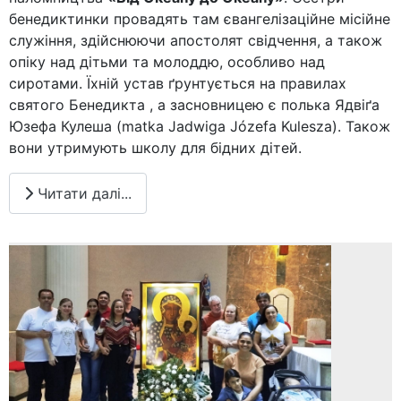
бенедиктинки провадять там євангелізаційне місійне
служіння, здійснюючи апостолят свідчення, а також
опіку над дітьми та молоддю, особливо над
сиротами. Їхній устав ґрунтується на правилах
святого Бенедикта , а засновницею є полька Ядвіґа
Юзефа Кулеша (matka Jadwiga Józefa Kulesza). Також
вони утримують школу для бідних дітей.
Читати далі...