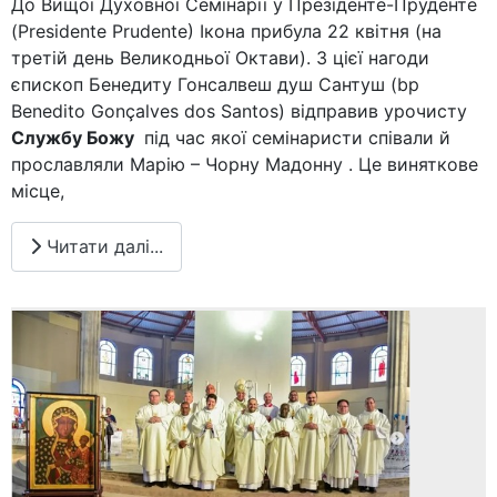
До Вищої Духовної Семінарії у Презіденте-Пруденте
(Presidente Prudente) Ікона прибула 22 квітня (на
третій день Великодньої Октави). З цієї нагоди
єпископ Бенедиту Гонсалвеш душ Сантуш (bp
Benedito Gonçalves dos Santos) відправив урочисту
Службу Божу
під час якої семінаристи співали й
прославляли Марію – Чорну Мадонну . Це виняткове
місце,
Читати далі...