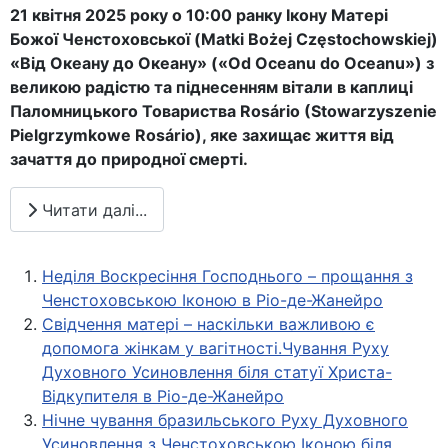
21 квітня 2025 року о 10:00 ранку Ікону Матері
Божої Ченстоховської (Matki Bożej Częstochowskiej)
«Від Океану до Океану» («Od Оceanu do Oceanu») з
великою радістю та піднесенням вітали в каплиці
Паломницького Товариства Rosário (Stowarzyszenie
Pielgrzymkowe Rosário), яке захищає життя від
зачаття до природної смерті.
Читати далі...
Неділя Воскресіння Господнього – прощання з
Ченстоховською Іконою в Ріо-де-Жанейро
Свідчення матері – наскільки важливою є
допомога жінкам у вагітності.Чування Руху
Духовного Усиновлення біля статуї Христа-
Відкупителя в Ріо-де-Жанейро
Нічне чування бразильського Руху Духовного
Усиновлення з Ченстоховською Іконою біля