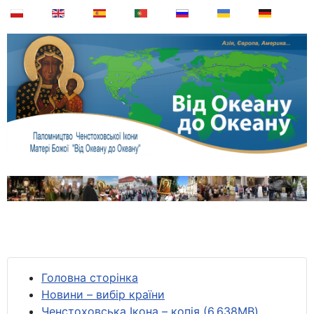
Головна сторінка
Новини – вибір країни
Ченстоховська Ікона – копія (6,638MB)