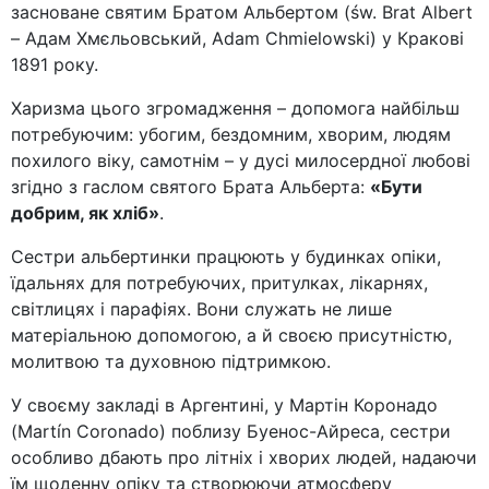
засноване святим Братом Альбертом (św. Brat Albert
– Адам Хмєльовський, Adam Chmielowski) у Кракові
1891 року.
Харизма цього згромадження – допомога найбільш
потребуючим: убогим, бездомним, хворим, людям
похилого віку, самотнім – у дусі милосердної любові
згідно з гаслом святого Брата Альберта:
«Бути
добрим, як хліб»
.
Сестри альбертинки працюють у будинках опіки,
їдальнях для потребуючих, притулках, лікарнях,
світлицях і парафіях. Вони служать не лише
матеріальною допомогою, а й своєю присутністю,
молитвою та духовною підтримкою.
У своєму закладі в Аргентині, у Мартін Коронадо
(Martín Coronado) поблизу Буенос-Айреса, сестри
особливо дбають про літніх і хворих людей, надаючи
їм щоденну опіку та створюючи атмосферу