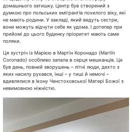
домашнього затишку. Центр був створений з
думкою про польських емігрантів похилого віку, які
не мають родини. У закладі, який ведуть сестри,
вони можуть відчути себе як удома. І дотепер при
прийомі до цього будинку пріоритет мають саме
поляки.
Ця зустріч із Марією в Мартін Коронадо (Martín
Coronado) особливо запала в серця мешканців. Це
був день, повний зворушень – літні люди, дехто з
яких насилу рухався, інші – у тиші й немочі –
вдивлялися в Ікону Ченстоховської Матері Божої з
невимовною ніжністю.