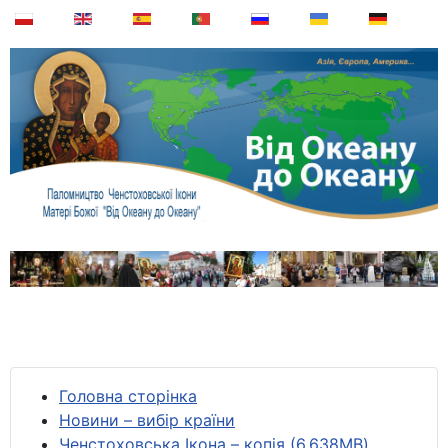
Головна сторінка
Новини – вибір країни
Ченстоховська Ікона – копія (6,638MB)