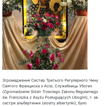
Згромадження Сестер Третього Регулярного Чину
Святого Франциска з Асізі, Служебниць Убогих
(Zgromadzenie Sióstr Trzeciego Zakonu Regularnego
św. Franciszka z Asyżu Posługujących Ubogim), т. зв.
сестри альбертинки (siostry albertynki), було