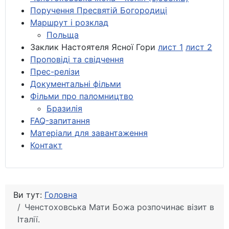
Поручення Пресвятій Богородиці
Маршрут і розклад
Польща
Заклик Настоятеля Ясної Гори
лист 1
лист 2
Проповіді та свідчення
Прес-релізи
Документальні фільми
Фільми про паломництво
Бразилія
FAQ-запитання
Матеріали для завантаження
Контакт
Ви тут:
Головна
Ченстоховська Мати Божа розпочинає візит в
Італії.