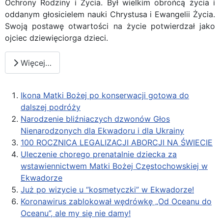
Ochrony Rodziny i Życia. Był wielkim obrońcą życia i
oddanym głosicielem nauki Chrystusa i Ewangelii Życia.
Swoją postawę otwartości na życie potwierdzał jako
ojciec dziewięciorga dzieci.
Więcej…
Ikona Matki Bożej po konserwacji gotowa do
dalszej podróży
Narodzenie bliźniaczych dzwonów Głos
Nienarodzonych dla Ekwadoru i dla Ukrainy
100 ROCZNICA LEGALIZACJI ABORCJI NA ŚWIECIE
Uleczenie chorego prenatalnie dziecka za
wstawiennictwem Matki Bożej Częstochowskiej w
Ekwadorze
Już po wizycie u “kosmetyczki” w Ekwadorze!
Koronawirus zablokował wędrówkę „Od Oceanu do
Oceanu”, ale my się nie damy!