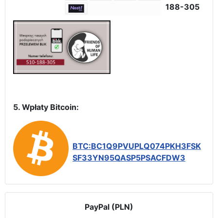
188-305
5. Wpłaty Bitcoin:
BTC:BC1Q9PVUPLQ074PKH3FSK
SF33YN95QASP5PSACFDW3
PayPal (PLN)