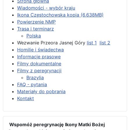
Strona główna
Wiadomości - wybór kraju
Ikona Częstochowska kopia (6,638MB)
Powierzenie NMP
Trasa i terminarz
Polska
Wezwanie Przeora Jasnej Góry
list 1
list 2
Homilie i świadectwa
Informacje prasowe
Filmy dokumentalne
Filmy z peregrynacji
Brazylia
FAQ - pytania
Materiały do pobrania
Kontakt
Wspomóż peregrynację Ikony Matki Bożej