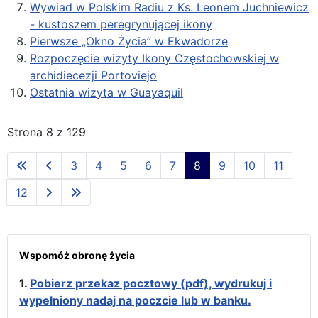
Wywiad w Polskim Radiu z Ks. Leonem Juchniewicz
- kustoszem peregrynującej ikony
Pierwsze „Okno Życia” w Ekwadorze
Rozpoczęcie wizyty Ikony Częstochowskiej w
archidiecezji Portoviejo
Ostatnia wizyta w Guayaquil
Strona 8 z 129
3
4
5
6
7
8
9
10
11
12
Wspomóż obronę życia
1.
Pobierz przekaz pocztowy (pdf), wydrukuj i
wypełniony nadaj na poczcie lub w banku.