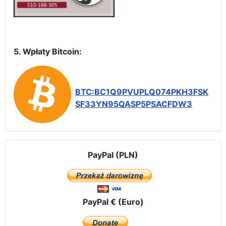
5. Wpłaty Bitcoin:
BTC:BC1Q9PVUPLQ074PKH3FSK
SF33YN95QASP5PSACFDW3
PayPal (PLN)
PayPal € (Euro)