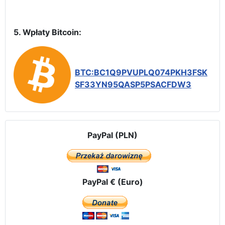
5. Wpłaty Bitcoin:
BTC:BC1Q9PVUPLQ074PKH3FSK
SF33YN95QASP5PSACFDW3
PayPal (PLN)
PayPal € (Euro)