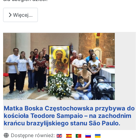
Więcej…
Matka Boska Częstochowska przybywa do
kościoła Teodore Sampaio – na zachodnim
krańcu brazylijskiego stanu São Paulo.
Szczegóły
Dostępne również: