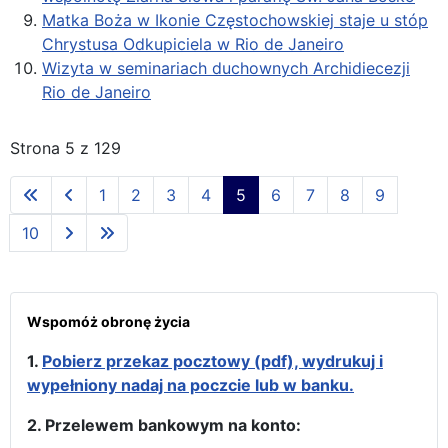
Matka Boża w Ikonie Częstochowskiej staje u stóp
Chrystusa Odkupiciela w Rio de Janeiro
Wizyta w seminariach duchownych Archidiecezji
Rio de Janeiro
Strona 5 z 129
1
2
3
4
5
6
7
8
9
10
Wspomóż obronę życia
1.
Pobierz przekaz pocztowy (pdf), wydrukuj i
wypełniony nadaj na poczcie lub w banku.
2. Przelewem bankowym na konto: