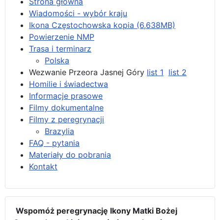
Strona główna
Wiadomości - wybór kraju
Ikona Częstochowska kopia (6,638MB)
Powierzenie NMP
Trasa i terminarz
Polska
Wezwanie Przeora Jasnej Góry
list 1
list 2
Homilie i świadectwa
Informacje prasowe
Filmy dokumentalne
Filmy z peregrynacji
Brazylia
FAQ - pytania
Materiały do pobrania
Kontakt
Wspomóż peregrynację Ikony Matki Bożej