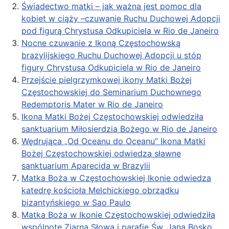
Świadectwo matki – jak ważna jest pomoc dla
kobiet w ciąży –czuwanie Ruchu Duchowej Adopcji
pod figurą Chrystusa Odkupiciela w Rio de Janeiro
Nocne czuwanie z Ikoną Częstochowską
brazylijskiego Ruchu Duchowej Adopcji u stóp
figury Chrystusa Odkupiciela w Rio de Janeiro
Przejście pielgrzymkowej ikony Matki Bożej
Częstochowskiej do Seminarium Duchownego
Redemptoris Mater w Rio de Janeiro
Ikona Matki Bożej Częstochowskiej odwiedziła
sanktuarium Miłosierdzia Bożego w Rio de Janeiro
Wędrująca „Od Oceanu do Oceanu” Ikona Matki
Bożej Częstochowskiej odwiedza sławne
sanktuarium Aparecida w Brazylii
Matka Boża w Częstochowskiej Ikonie odwiedza
katedrę kościoła Melchickiego obrządku
bizantyńskiego w Sao Paulo
Matka Boża w Ikonie Częstochowskiej odwiedziła
wspólnotę Ziarna Słowa i parafię Św. Jana Bosko