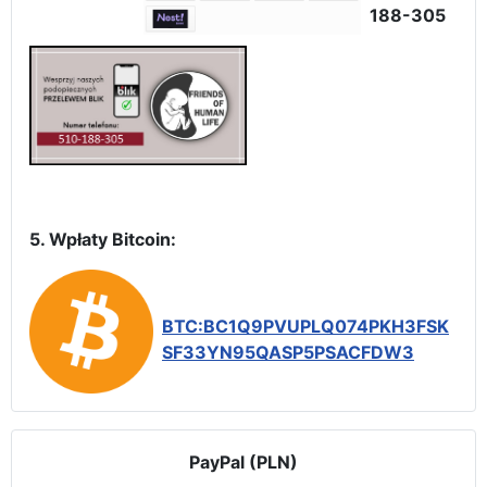
188-305
5. Wpłaty Bitcoin:
BTC:BC1Q9PVUPLQ074PKH3FSK
SF33YN95QASP5PSACFDW3
PayPal (PLN)