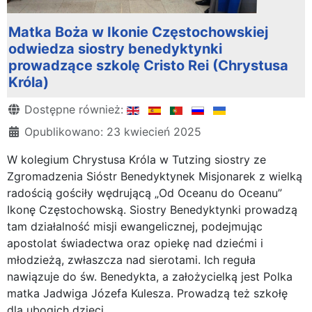
Matka Boża w Ikonie Częstochowskiej
odwiedza siostry benedyktynki
prowadzące szkolę Cristo Rei (Chrystusa
Króla)
Szczegóły
Dostępne również:
Opublikowano: 23 kwiecień 2025
W kolegium Chrystusa Króla w Tutzing siostry ze
Zgromadzenia Sióstr Benedyktynek Misjonarek z wielką
radością gościły wędrującą „Od Oceanu do Oceanu”
Ikonę Częstochowską. Siostry Benedyktynki prowadzą
tam działalność misji ewangelicznej, podejmując
apostolat świadectwa oraz opiekę nad dziećmi i
młodzieżą, zwłaszcza nad sierotami. Ich reguła
nawiązuje do św. Benedykta, a założycielką jest Polka
matka Jadwiga Józefa Kulesza. Prowadzą też szkołę
dla ubogich dzieci.