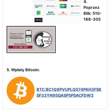
4.
Poprzez
Blik: 510-
188-305
5. Wpłaty Bitcoin:
BTC:BC1Q9PVUPLQ074PKH3FSK
SF33YN95QASP5PSACFDW3