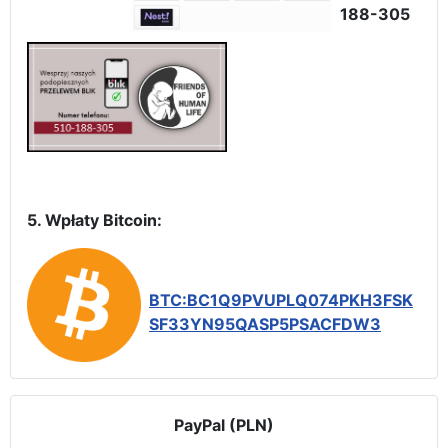
188-305
5. Wpłaty Bitcoin:
BTC:BC1Q9PVUPLQ074PKH3FSK
SF33YN95QASP5PSACFDW3
PayPal (PLN)