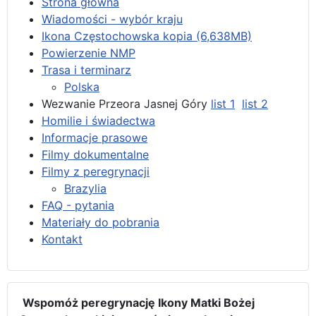
Strona główna
Wiadomości - wybór kraju
Ikona Częstochowska kopia (6,638MB)
Powierzenie NMP
Trasa i terminarz
Polska
Wezwanie Przeora Jasnej Góry
list 1
list 2
Homilie i świadectwa
Informacje prasowe
Filmy dokumentalne
Filmy z peregrynacji
Brazylia
FAQ - pytania
Materiały do pobrania
Kontakt
Wspomóż peregrynację Ikony Matki Bożej