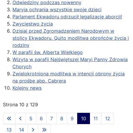
Odwiedziny podczas nowenny
Maryja ochrania wszystkie swoje dzieci
Parlament Ekwadoru odrzucił legalizację aborcji!
Zwycięstwo życia
Dzisiaj przed Zgromadzeniem Narodowym w
stolicy Ekwadoru, Quito modlitwa obrońców życia i
rodziny
W parafii św. Alberta Wielkiego
Wizyta w parafii Najświętszej Maryi Panny Zdrowia
Chorych
Zwielokrotniona modlitwa w intencji obrony życia
na prośbę abp. Cabrera
Kolejny news
Strona 10 z 129
5
6
7
8
9
10
11
12
13
14